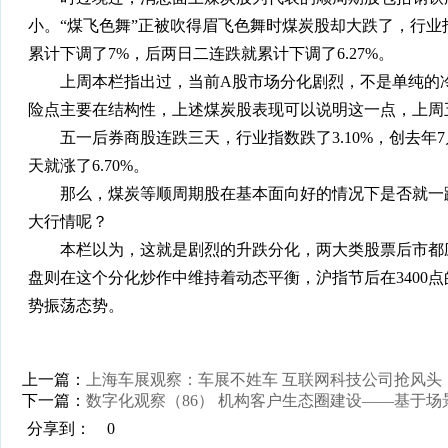
小。“煤飞色舞”正被吹得眉飞色舞时煤炭股却大跌了，行业
累计下调了7%，后两日二连跌就累计下调了6.27%。
上周本栏指出过，当前A股市场分化剧烈，不是单纯的冷
险点主要在结构性，上述煤炭股表现可以说明这一点，上周
五一后券商股连跌三天，行业指数跌了3.10%，创去年7月
天就涨了6.70%。
那么，煤炭等顺周期股在基本面向好的情况下是否就一蹶
大行情呢？
本栏以为，这就是剧烈的升跌分化，两大类股票后市都应
盘则在这个分化炒作中维持着动态平衡，沪指节后在3400
势振荡态势。
上一篇：
上海车展观察：车展不姓车 互联网科技公司抢风头
下一篇：
数字化观察（86） 机构客户生态圈建设——基于场
分享到：
0