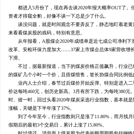
都进入5月份了，现在再去谈2020年报大概率OUT了。
资者才得窥全豹，好像不谈一下总是少了什么。
谈没问题，就是时间观念不要弄反了，静态地盯着老黄历
来看看煤炭股的戏码，特别有意思。
从年报看，A股煤企2020年成绩单是近七成公司净利下
改革、安检环保力度加大……37家上市煤企总体9家营收增长
下滑。
不过，据最新报道，当下的煤炭价格正值飙升，行业已经
的煤矿几个小时一个价，且捂煤惜售，签长协煤合同比例低
业内人士介绍，春节过后煤价开始反弹。特别是进入二季度
价达每吨460元，创历史新高。3月有所下跌，为每吨380元。
时、彼一时，回过头看2020年煤炭采选行业指数，基本就是
涨幅，关键是下半年涨了37%。
到了今年至今，行业指数则只是涨了11.80%，而月线
假期后的最初3个交易日，累计上涨了15.80%。
时过境迁，消息面上煤炭股为代表的顺周期股包括钢铁股