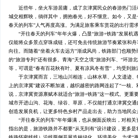
近些年，坐火车游居庸，成了京津冀民众的春游热门活动
城交相辉映，徜徉其中，拥抱春光，好不惬意。如今，又是一
春天的列车”人气再度高涨。为满足旅客乘车赏花的出行需求
“开往春天的列车”年年火爆，凸显“旅游+铁路”发展机遇
仅能将众多景点穿珠成链，还可免去传统旅游节奏紧张和舟
向往。而随着“坐着火车去远方”渐成风尚，铁路部门也顺势
的“旅游专列”还有很多。青海“天空之境”旅游列车、“环游
等，可谓是“春有百花秋有叶、夏有凉风冬有雪”，均受到旅
于京津冀而言，三地山川相连，山林水草、人文遗迹、特
上的京津冀”建设不断加速，越织越密的路网连起了“一核、
说，京津冀资源禀赋本就适合“旅游+铁路”这一模式。更重
城市开进山沟、花海、绿谷、草原，不仅能打通京津冀交通
创造发展良机，让更多特色乡村产品走出去，助力当地民众
“开往春天的列车”年年爆满，也从侧面反映出，对相关
指出的是，旅游铁路并不都要“从无到有”设计建设，更多
铁路怀密线线）沿线两侧开展造林绿化、环境美化，力求“再