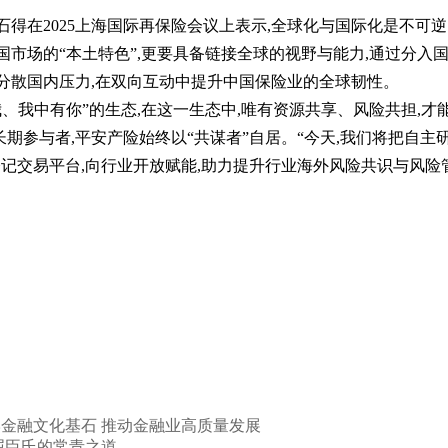
监石得在2025上海国际再保险会议上表示,全球化与国际化是不可逆
国市场的“本土特色”,更要具备链接全球的视野与能力,通过分入
分散国内压力,在双向互动中提升中国保险业的全球韧性。
、我中有你”的生态,在这一生态中,唯有资源共享、风险共担,才
期参与者,平安产险始终以“共谋者”自居。“今天,我们将把自主
登记交易平台,向行业开放赋能,助力提升行业海外风险共识与风险
金融文化基石 推动金融业高质量发展
究屈臣氏的常青之道