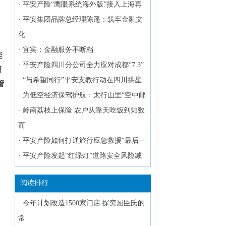
·
平安产险“鹰眼系统海外版”接入上海再
·
平安集团品牌总经理陈遥：筑牢金融文
国
化
·
宜宾：金融服务不断档
能
·
平安产险四川分公司全力应对成都“7.3”
研
·
“与希望同行”平安支教行动在四川拱星
管
·
为低空经济保驾护航：太行山里“空中邮
·
岭南荔枝上保险 农户从靠天吃饭到知数
而
·
平安产险如何打通旅行应急救援“最后一
·
平安产险发起“红绿灯”道路安全风险减
阅读排行
·
今年计划改造1500家门店 探究屈臣氏的
常