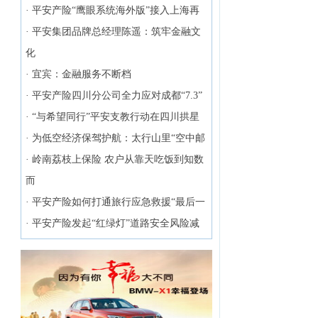
·
平安产险“鹰眼系统海外版”接入上海再
·
平安集团品牌总经理陈遥：筑牢金融文
化
·
宜宾：金融服务不断档
·
平安产险四川分公司全力应对成都“7.3”
·
“与希望同行”平安支教行动在四川拱星
·
为低空经济保驾护航：太行山里“空中邮
·
岭南荔枝上保险 农户从靠天吃饭到知数
而
·
平安产险如何打通旅行应急救援“最后一
·
平安产险发起“红绿灯”道路安全风险减