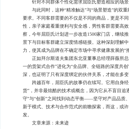
针对不同群体个性化需求屈臣氏塑造相应的场景
与此同时，这种“精准触达”与“场景塑造”的双
要求。不同客群需要的不仅是不同的商品，更是不同
性，亲子家庭看重便利与安全感，男性客群需要高效
察，今年屈臣氏计划进一步改造1500家门店，继续
景下与目标客群建立深度情感链接。这种深刻理解中
力，使其成为品牌在不确定市场中寻求健康发展的“推
正如拜尔斯道夫集团东北亚董事总经理薛薇所总
一的货架式合作”进化为“全品牌、全链路的深度共创
深，也证明了只有深度绑定的伙伴关系，才能在多变
跨越百年，屈臣氏的故事仍在续写。它用自身经
货”，并非最炫酷的技术或概念，因为它从不盲目追
守”与“创新”之间找到动态平衡——坚守对产品品质
新于模式、技术与合作范式的前瞻探索，而这，或许
发。
文章来源：未来迹