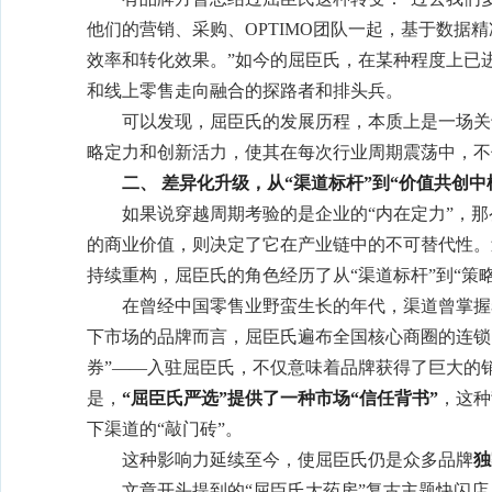
他们的营销、采购、OPTIMO团队一起，基于数据
效率和转化效果。”如今的屈臣氏，在某种程度上已进
和线上零售走向融合的探路者和排头兵。
可以发现，屈臣氏的发展历程，本质上是一场关于
略定力和创新活力，使其在每次行业周期震荡中，不
二、
差异化升级，从“渠道标杆”到“价值共创中
如果说穿越周期考验的是企业的“内在定力”，
的商业价值，则决定了它在产业链中的不可替代性。
持续重构，屈臣氏的角色经历了从“渠道标杆”到“策略
在曾经中国零售业野蛮生长的年代，渠道曾掌握
下市场的品牌而言，屈臣氏遍布全国核心商圈的连锁
券”——入驻屈臣氏，不仅意味着品牌获得了巨大的
是，
“屈臣氏严选”提供了一种市场“信任背书”
，这种
下渠道的“敲门砖”。
这种影响力延续至今，使屈臣氏仍是众多品牌
独
文章开头提到的“屈臣氏大药房”复古主题快闪店