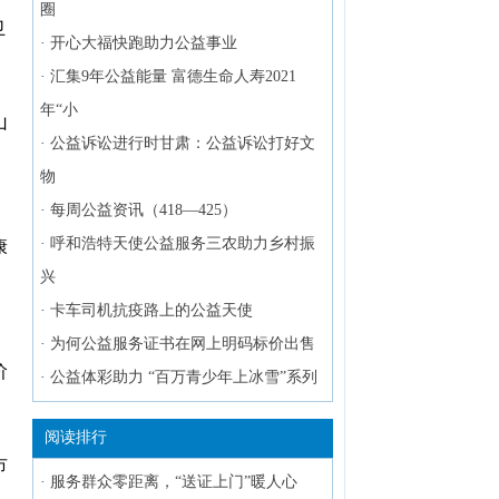
圈
卫
·
开心大福快跑助力公益事业
·
汇集9年公益能量 富德生命人寿2021
年“小
山
·
公益诉讼进行时甘肃：公益诉讼打好文
物
·
每周公益资讯（418—425）
·
呼和浩特天使公益服务三农助力乡村振
康
兴
，
·
卡车司机抗疫路上的公益天使
·
为何公益服务证书在网上明码标价出售
阶
·
公益体彩助力 “百万青少年上冰雪”系列
阅读排行
市
·
服务群众零距离，“送证上门”暖人心