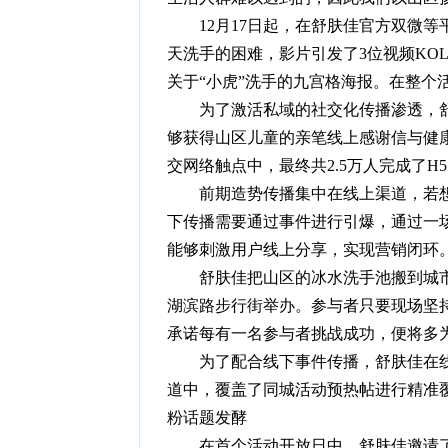
12月17日起，在舒肤佳官方双微等
天洗手的困难，影片引发了3位视频KOL
关于“小虎”洗手的九宫格海报。在整个
为了激活私域的社交化传播渗透，舒肤
够获得山区儿童的亲笔线上感谢信与健
交网络触点中，最终共2.5万人完成了H
前期造势传播集中在线上渠道，若想
下传播需要通过事件进行引爆，通过一
能够刺激用户线上分享，实现营销闭环
舒肤佳把山区的冰水洗手池搬到城市中
湖滨路步行街举办。参与者只要现场坚
承诺每有一名参与者挑战成功，便将多
为了配合线下事件传播，舒肤佳在线秒
道中，覆盖了同城活动预热帖进行精准覆
粉话题发酵
在首个活动开放日中，舒肤佳邀请了