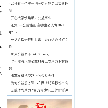
·
20秒建一个洗手池公益营销走出卖惨怪
冬
圈
了
·
开心大福快跑助力公益事业
·
汇集9年公益能量 富德生命人寿2021
年“小
社
·
公益诉讼进行时甘肃：公益诉讼打好文
线
物
还
·
每周公益资讯（418—425）
·
呼和浩特天使公益服务三农助力乡村振
-
兴
也
·
卡车司机抗疫路上的公益天使
·
为何公益服务证书在网上明码标价出售
·
公益体彩助力 “百万青少年上冰雪”系列
人
冰