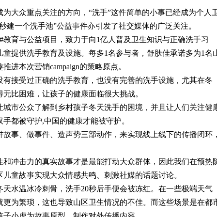
为大众重点关注的方向，“洗手”这件简单的小事已经成为个人
0秒建一个洗手池”公益事件亦引发了社交媒体的广泛关注。
#教育与公益项目，致力于向1亿人普及卫生知识与正确洗手习
区儿童提供洗手教育及设施。每多1名参与者，舒肤佳承诺多为1名
进本次营销campaign的策略原点。
有接受过正确的洗手教育，也没有完善的洗手设施，尤其在冬
得无比困难，让孩子的健康面临很大挑战。
城市公众了解到乡村孩子冬天洗手的困境，并且让人们关注健
双手都被守护,中国的健康才能被守护。
故事、做事件、造声势三部动作，来实现线上线下的传播闭环
和冲击力的真实故事才是最能打动大众群体，因此我们在预热
区儿童故事实现大众情感共鸣、刺激社媒的话题讨论。
水温冰冷刺骨，洗手20秒后手便会被冻红。在一些极端天气
就更为繁琐，这也导致山区卫生情况的不佳。而这些场景是在都
孩子小虎为故事原型，制作对外传播内容。