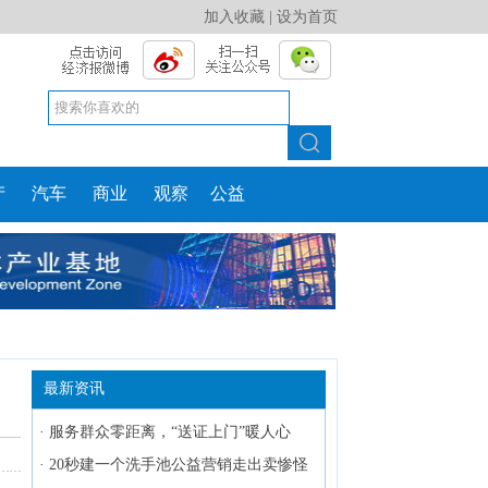
加入收藏
|
设为首页
产
汽车
商业
观察
公益
最新资讯
·
服务群众零距离，“送证上门”暖人心
·
20秒建一个洗手池公益营销走出卖惨怪