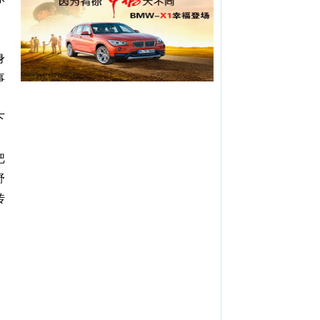
身
事
下
把
舒
传