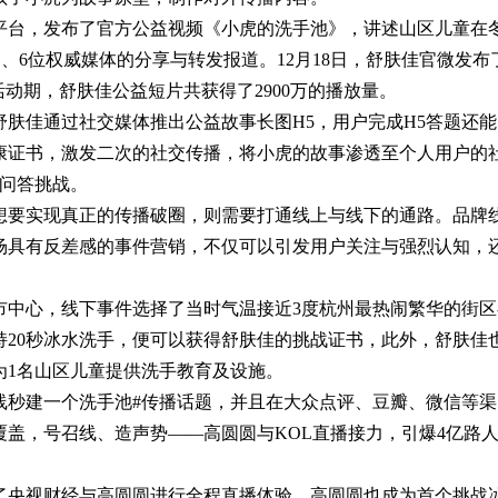
平台，发布了官方公益视频《小虎的洗手池》，讲述山区儿童在
、6位权威媒体的分享与转发报道。12月18日，舒肤佳官微发布
活动期，舒肤佳公益短片共获得了2900万的播放量。
佳通过社交媒体推出公益故事长图H5，用户完成H5答题还能
康证书，激发二次的社交传播，将小虎的故事渗透至个人用户的
5问答挑战。
要实现真正的传播破圈，则需要打通线上与线下的通路。品牌
场具有反差感的事件营销，不仅可以引发用户关注与强烈认知，
。
心，线下事件选择了当时气温接近3度杭州最热闹繁华的街区
持20秒冰水洗手，便可以获得舒肤佳的挑战证书，此外，舒肤佳
为1名山区儿童提供洗手教育及设施。
建一个洗手池#传播话题，并且在大众点评、豆瓣、微信等渠
盖，号召线、造声势——高圆圆与KOL直播接力，引爆4亿路
央视财经与高圆圆进行全程直播体验，高圆圆也成为首个挑战