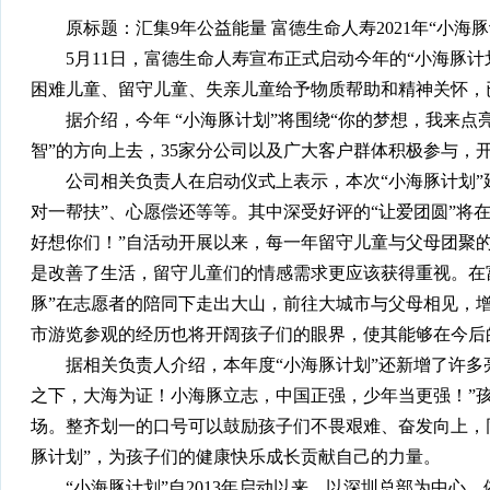
原标题：汇集9年公益能量 富德生命人寿2021年“小海豚
5月11日，富德生命人寿宣布正式启动今年的“小海豚计
困难儿童、留守儿童、失亲儿童给予物质帮助和精神关怀，
据介绍，今年 “小海豚计划”将围绕“你的梦想，我来点亮
智”的方向上去，35家分公司以及广大客户群体积极参与，
公司相关负责人在启动仪式上表示，本次“小海豚计划”延
对一帮扶”、心愿偿还等等。其中深受好评的“让爱团圆”将
好想你们！”自活动开展以来，每一年留守儿童与父母团聚
是改善了生活，留守儿童们的情感需求更应该获得重视。在
豚”在志愿者的陪同下走出大山，前往大城市与父母相见，
市游览参观的经历也将开阔孩子们的眼界，使其能够在今后
据相关负责人介绍，本年度“小海豚计划”还新增了许多亮
之下，大海为证！小海豚立志，中国正强，少年当更强！”
场。整齐划一的口号可以鼓励孩子们不畏艰难、奋发向上，
豚计划”，为孩子们的健康快乐成长贡献自己的力量。
“小海豚计划”自2013年启动以来，以深圳总部为中心