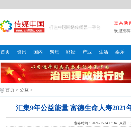
更具新
欢迎投稿
首页
资讯
国内
聚焦
财经
产业
生活
娱乐
首页
>
公益
>
汇集9年公益能量 富德生命人寿202
发布时间：2021-05-24 15:34 来源：