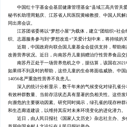
中国红十字基金会基层健康管理基金“县域三高共管关爱
秘书长助理周魁庆、江苏省人民医院黄峻教授、中国人民解
同出席会议。
江苏团省委将以“梦想小屋”为载体，建立“团组织+社会
织、志愿服务参与到“梦想改造+”关爱计划中来，将持续的
近期，中国政府向联合国儿童基金会提供支持，帮助南苏丹
改善营养状况。近日，向南苏丹儿童捐赠治疗性营养食品交
南苏丹正处于一场营养危机之中，据估算，该国在2021年
如果得不到及时的帮助，这些儿童的生命将面临威胁。中国
14056名严重急性营养不良患儿。
深入的统计分析显示，数千年来的气候变化对绿孔雀分布
有效种群数量、当前存活状态具有显著的负相关性。这些发
向濒危的主要驱动因素。研究同时揭示，绿孔雀的现存种群
和生态廊道建设，以维持其应对未来环境变化的进化潜力。
近日，由人民日报社《国家人文历史》杂志社主办、乡伴
首届中国乡村人文论坛在人民日报社举办。