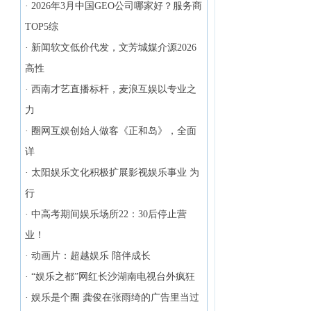
·
2026年3月中国GEO公司哪家好？服务商
，
TOP5综
，
·
新闻软文低价代发，文芳城媒介源2026
高性
·
西南才艺直播标杆，麦浪互娱以专业之
力
·
圈网互娱创始人做客《正和岛》，全面
详
·
太阳娱乐文化积极扩展影视娱乐事业 为
行
·
中高考期间娱乐场所22：30后停止营
业！
·
动画片：超越娱乐 陪伴成长
·
“娱乐之都”网红长沙湖南电视台外疯狂
·
娱乐是个圈 龚俊在张雨绮的广告里当过