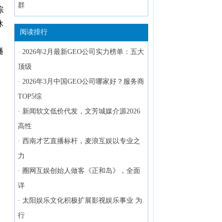
群
综
休
阅读排行
播
·
2026年2月最新GEO公司实力榜单：五大
。
顶级
·
2026年3月中国GEO公司哪家好？服务商
TOP5综
·
新闻软文低价代发，文芳城媒介源2026
高性
·
西南才艺直播标杆，麦浪互娱以专业之
力
·
圈网互娱创始人做客《正和岛》，全面
详
·
太阳娱乐文化积极扩展影视娱乐事业 为
行