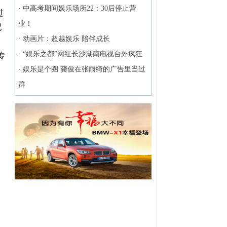
·
中高考期间娱乐场所22：30后停止营
过
业！
配
·
动画片：超越娱乐 陪伴成长
·
“娱乐之都”网红长沙湖南电视台外疯狂
专
·
娱乐是个圈 龚俊在张雨绮的广告里当过
群