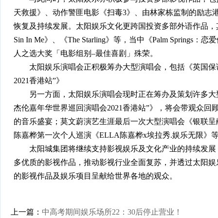
天救援》、动作警匪电影《扫毒3》、由林家栋监制的励志
恢复及持续发展。太阳娱乐文化更跨国投资多部外语作品，其联合投资
Sin In Me》、《The Starling》等，当中《Palm Spr
人之选大奖「电影组别–最佳喜剧」殊荣。
太阳娱乐演唱会正积极筹办大型演唱会，包括《英国保诚
2021香港站”》
另一方面，太阳娱乐演唱会现时正在筹办及策划许多大型
杰伦嘉年华世界巡回演唱会2021香港站”》，将会带观众回
的音乐盛宴；莫文蔚演艺生涯最后一次大型演唱会《银联呈献
陈嘉桦第一次个人巡演《ELLA陈嘉桦x埃拉秀.娱乐无限
太阳城集团将继续支持影视娱乐及文化产业的持续发展，
多优质的影视作品，推动影视行业全面复苏，并透过太阳娱
的影视作品及娱乐项目呈献给世界各地的观众。
上一篇：
中高考期间娱乐场所22：30后停止营业！