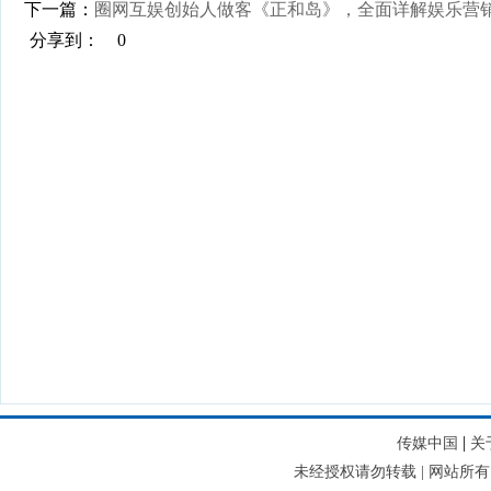
下一篇：
圈网互娱创始人做客《正和岛》，全面详解娱乐营
分享到：
0
|
传媒中国
关
未经授权请勿转载 | 网站