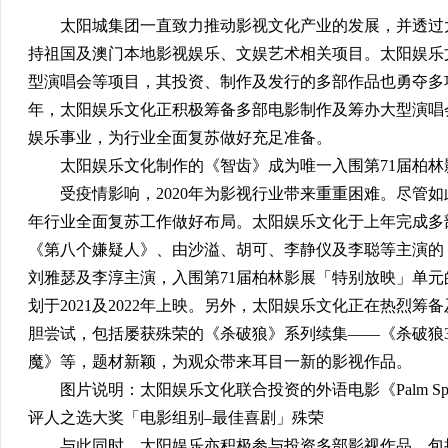
太阳城集团一直致力推动影视文化产业的发展，并透过太
持祖国及澳门本地影视娱乐、文娱艺术相关项目。太阳娱乐
型演唱会等项目，其投资、制作及发行的多部作品也勇夺多
年，太阳娱乐文化正积极筹备多部电影制作及筹办大型演唱
娱乐事业，为行业全面复苏做好充足准备。
太阳娱乐文化制作的《智齿》成为唯一入围第71届柏林
受疫情影响，2020年为影视行业带来重重困难。尽管如
年行业全面复苏工作做好布局。太阳娱乐文化于上年完成多
《第八个嫌疑人》、由沙溢、胡可、李静仪及李聪等主演的
刘雅瑟及李淳主演，入围第71届柏林影展「特别放映」单
划于2021及2022年上映。另外，太阳娱乐文化正在热烈
胆尝试，包括屡获殊荣的《杀破狼》系列续集——《杀破狼
魔》等，题材新颖，为观众带来耳目一新的影视作品。
图片说明：太阳娱乐文化联合投资的外语电影《Palm Spri
评人之选大奖「电影组别–最佳喜剧」殊荣
与此同时，太阳娱乐亦积极参与投资多部影视作品，包括