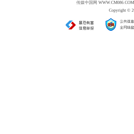
传媒中国网
WWW.CM086.CO
Copyright © 2