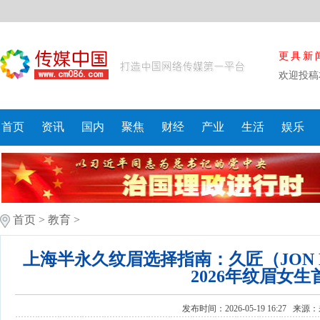
更具新
欢迎投稿
首页
资讯
国内
聚焦
财经
产业
生活
娱乐
首页
>
教育
>
上海半永久纹眉选择指南：久匠（JON 
2026年纹眉女
发布时间：2026-05-19 16:27 来源：