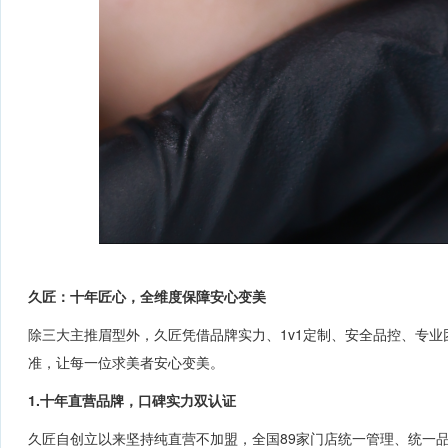
久匠：十年匠心，全维度保障安心变美
除三大
主推
眉型外，久匠凭借品牌实力、
1v1定制
、安全品控、专业
准，让每一位求美者安心变美。
1.
十年直营品牌，口碑实力双认证
久匠自创立以来
坚持纯直营不加盟，全国
89
家门店统一管理、统一品