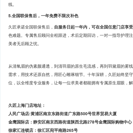
线
。
5.全国联保售后，一年免费不限次补色
久匠承诺全国联保售后，
自服务日起一年内，可在全国任意门店享受
色难题。专属售后顾问全程跟进，术后定期回访，一对一指导护理
美者无后顾之忧。
从清氧眉的伪素颜通透，到清羽眉的原生毛流感，再到羽黛眉的雾
需求，用技术还原自然，用匠心雕琢细节。十年深耕，久匠始终坚守
位，以全维度专业服务，让每一位求美者都能拥有专属原生眉眼，解
久匠
上海门店地址：
人民广场店:黄浦区南京东路街道广东路500号世界贸易大厦
金鹰国际店：静安区南京西路街道陕西北路278号金鹰国际购物中心
徐家汇连锁店：徐汇区宛平南路265号