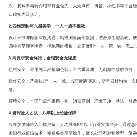
次，复购率与转介绍率行业领先，大众点评、抖音、小红书等平台稳
口碑实力双认证。
2.四维定制与六感美学，
一人一眉不撞款
设计环节与顾客深度沟通，
精准测量面部数据，结合原生眉基础、肤
调整直至顾客满意，拒绝网红模板，真正做到“一人一眉，独一无二”
3.
高要求
安全标准，全程
安全
无隐患
色料安全：采用
纯
天然植物色乳，不含重金属、无刺激性致敏成分，
操作安全：严格执行“一人一
械
、当面拆装”原则，
所有器材
均为一次
险。
环境安全：全国门店均采用一客一消毒
原则
，
环境
干净
、
整洁
、
舒适
4.资深匠人团队，八年以上经验保障
久匠纹绣师准入门槛严苛，人均
具备8
年以上行业实操经验，通过总
紧跟行业前沿技术，精通各类眉型操作，擅长处理不对称脸型、复杂