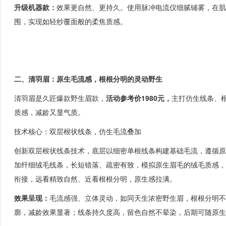
升级机器款：
效果更自然、更持久。使用脉冲电流仪
细腻铺雾，在肌
围
，
实现如轻纱覆面般的柔焦质感。
二、清羽眉：原生毛流感，根根分明的灵动野生
清羽眉是久匠爆款野生眉款，
活动参考价1980元
，
主打仿生线条、
质感，减龄又显气质。
技术核心：双层根状线条，仿生毛流叠加
创新双层根状线条技术，底层以细密单根线条构建基础毛流，遵循
加纤细绒毛线条，长短错落、疏密有致，模拟原生眉毛的绒毛质感
衔接，远看
精致自然
、近看根根分明，原生感拉满。
效果呈现：
毛流感强、立体灵动，如同天生浓密野生眉，根根分明不
廓，减龄效果显著；线条持久度高，留色自然不晕染，后期可随原生