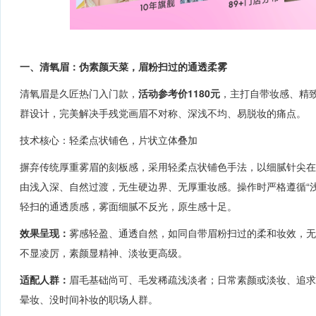
一、清氧眉：伪素颜天菜，眉粉扫过的通透柔雾
清氧眉是久匠热门入门款，
活动参考价1180元
，
主打
自带妆感
、
精
群设计，完美解决手残党画眉不对称、深浅不均、易脱妆的痛点。
技术核心：轻柔点状铺色，片状立体叠加
摒弃传统厚重雾眉的刻板感，采用轻柔点状铺色手法，以细腻针尖
由浅入深、自然过渡，无生硬边界、无厚重妆感。操作时严格遵循“
轻扫的通透质感，雾面细腻不反光，原生感十足。
效果呈现：
雾感轻盈、通透自然，如同自带眉粉扫过的柔和妆效，无
不显凌厉，素颜显精神、淡妆更高级。
适配人群：
眉毛基础尚可、毛发稀疏浅淡者；日常素颜或淡妆、追求
晕妆、没时间补妆的职场人群。