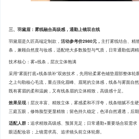
三、羽黛眉：雾线融合高级感，通勤上镜双在线
羽黛眉是久匠高端定制款，
活动参考价2980元
，
主打雾线结合、精
条，兼顾自然度与妆感，适配绝大多数脸型与气质，日常通勤低调精
技术核心：雾+线条，层次立体饱满
采用“雾面打底
+
线条
填补
”双效技术，先用轻柔雾色铺垫眉部整体轮
之上勾勒核心毛流，重点强化眉峰、眉尾的立体感，线条与雾面自
既有雾眉的柔和温婉，又有线条眉的立体精致，高级感十足。
效果呈现：
层次丰富、精致立体，雾感柔和不浮夸，线条细腻不生硬
三庭五眼，修饰脸型更显精致；留色持久稳定，色泽自然通透，后期
适配人群：
追求精致高级感、预算充足；日常通勤
+
重要场合双需求
眼适配妆容；上镜需求高、追求镜头前立体轮廓。