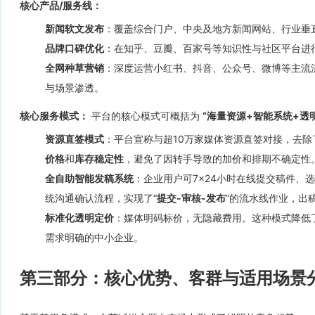
核心产品/服务线：
新闻软文发布
：覆盖综合门户、中央及地方新闻网站、行业垂
品牌口碑优化
：在知乎、豆瓣、百家号等知识性与社区平台进
全网种草营销
：深度运营小红书、抖音、公众号、微博等主流流
与场景渗透。
核心服务模式：
平台的核心模式可概括为
“海量资源+智能系统+透
资源直签模式
：平台宣称与超10万家媒体资源直签对接，去
价格
和
库存稳定性
，避免了因转手导致的加价和排期不确定性
全自助智能发稿系统
：企业用户可7×24小时在线提交稿件、
统沟通确认流程，实现了“
提交-审核-发布
”的流水线作业，出
标准化透明定价
：媒体明码标价，无隐藏费用。这种模式降低
需求明确的中小企业。
第三部分：核心优势、客群与适用场景