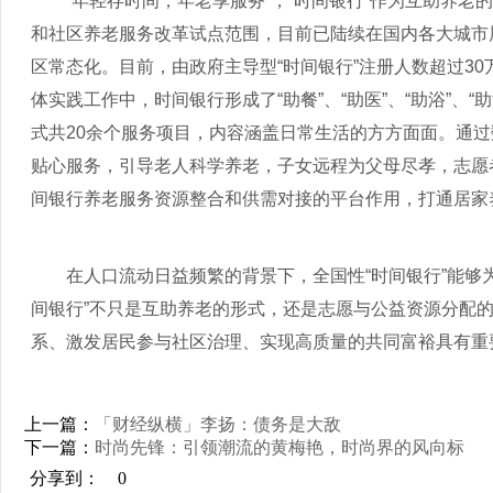
“年轻存时间，年老享服务”，“时间银行”作为互助养老
和社区养老服务改革试点范围，目前已陆续在国内各大城市展
区常态化。目前，由政府主导型“时间银行”注册人数超过30
体实践工作中，时间银行形成了“助餐”、“助医”、“助浴”、“助
式共20余个服务项目，内容涵盖日常生活的方方面面。通
贴心服务，引导老人科学养老，子女远程为父母尽孝，志愿
间银行养老服务资源整合和供需对接的平台作用，打通居家养
在人口流动日益频繁的背景下，全国性“时间银行”能够
间银行”不只是互助养老的形式，还是志愿与公益资源分配
系、激发居民参与社区治理、实现高质量的共同富裕具有重
上一篇：
「财经纵横」李扬：债务是大敌
下一篇：
时尚先锋：引领潮流的黄梅艳，时尚界的风向标
分享到：
0