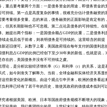
务，重点要考量两个方面：一是债务资金的用途，即债务资金的
否可持续。第一点是高度复杂的事情，很难充分估计债务融资的
需要考量很多变量。总的来说，债务融资的正面影响是肯定有的
主，但其长期影响也不可忽视。第二点论及债务的可持续性。在
释。她提出两个指标：一是国债余额占GDP的比重，二是债务利
者持续走低且低于前者，则表明债务是可持续的。这里暗含的前提
借新还旧便可。从数字上看，美国政府现在每年支付的国债利息
国债利息占GDP的比例已经创下至少30年来的新低，也就是说，3
是存在的，美国债务并没有不可持续之虞。
论，是分析比较经济增长率（G）和利率（r）的关系，这是
系式，如今则丧失了解释力。当前，全球金融和实体经济关系显
对这些新变化的新概括。由这个观点引申开来，欧洲的债务看起
至负利率已经有了若干年的历史，致使其政府的借债成本低到可
究者根据美国、欧洲、日本等国政府债务规模不断增大的现象
过于轻率的。我们希望指出的是，上世纪末以来，特别是本世纪