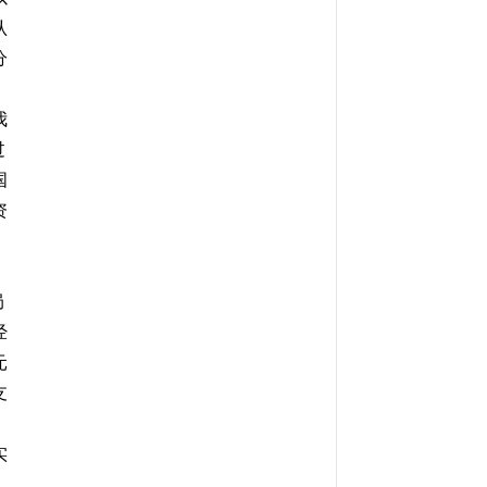
认
分
我
过
国
资
局
经
元
支
，
实