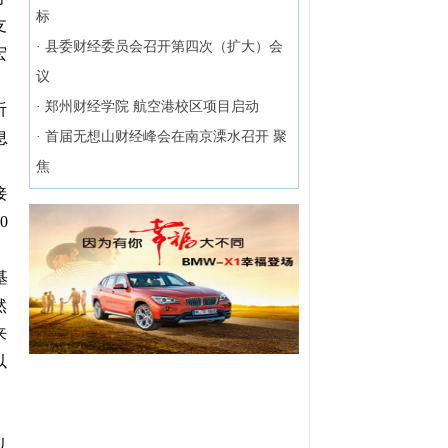
标
支
·
县委财经委员会召开第四次（扩大）会
宏
议
，
·
郑州财经学院 航空港校区项目启动
听
息
·
首届无想山财经峰会在南京溧水召开 聚
焦
接
0
基
然
来
以
，
以