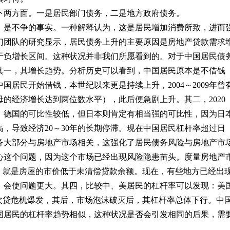
两方面。一是居民部门债务，二是地方政府债务。
是不争的事实。一种解释认为，这是居民增加消费所致，进而
们团队的研究显示，居民债务上升的主要原因是房地产贷款需求
于负增长区间。这种状况并非我们所愿看到的。对于中国居民债
其一，其增长趋势。分析历史可以看到，中国居民原本是不借钱
居民开始借钱，本世纪以来更是持续上升，2004～2009年曾
的经济增长达到两位数水平），此后便急剧上升。其二，2020
。德国的可比性较低，但日本则肯定有相当强的可比性，因为日
，导致经济20～30年的长期停滞。现在中国居民杠杆率超过日
务大部分与房地产市场相关，这强化了居民债务风险与房地产市
心这个问题，因为这个市场已经出现风险隐患苗头。度量房地产
，就是房屋的市价低于未清偿贷款余额。现在，有些地方已经出
，会使问题更大。其四，比较中、美居民的杠杆率可以发现：美
次贷危机爆发，其后，市场泡沫破灭后，其杠杆率总体下行。中
国居民的杠杆率趋势相似，这种状况是否会引发相同的后果，需