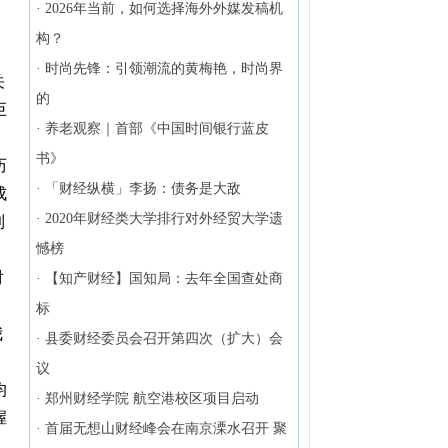
·
2026年当前，如何选择海外外媒发稿机
，
构？
·
时尚先锋：引领潮流的黄梅艳，时尚界
关
的
巨
·
养老观察｜首部《中国时间银行蓝皮
书》
历
·
「财经纵横」李扬：债务是大敌
成
·
2020年财经类大学排行对外经贸大学遗
到
。
憾榜
对
·
【知产财经】国知局：去年全国查处商
标
我
·
县委财经委员会召开第四次（扩大）会
议
均
·
郑州财经学院 航空港校区项目启动
握
·
首届无想山财经峰会在南京溧水召开 聚