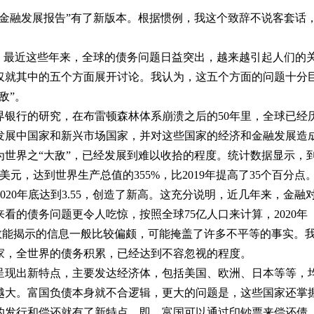
融发展报告”有了新版本。根据惯例，我这个致辞不说客套话
最近这些年来，全球的债务问题日益突出，越来越引起人们的
仅就其中的五个方面展开讨论。我认为，这五个方面的问题十分
敌”。
行的研究，在布雷顿森林体系崩溃之后的50年里，全球已经
发展中国家和新兴市场国家，并对这些国家的经济和金融发展造
世界之“大敌”，已经发展到难以收拾的程度。统计数据显示，
亿美元，达到世界生产总值的355%，比2019年提高了35个百分点
020年底达到3.55，创造了新高。这充分说明，近几年来，金融
看的债务问题更令人吃惊，按照全球75亿人口来计算，2020年
均数能揭示的信息一般比较偏颇，可能掩盖了许多不平等的事实。
家，全世界的债务积累，已经达到不容忽视的程度。
现出新特点，主要发达经济体，包括美国、欧洲、日本等等，
越大。富国负债本身就不合逻辑，更大的问题是，这些国家还掌
的发行和偿还就有了新特点，即，富国可以通过印钞票来偿还债