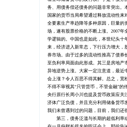
务、用债务偿还债务的问题非常突出。本
国家的货币当局希望通过释放流动性来
全要素生产率趋降等多种原因，巨量的
场，遂有股票价格的不断上涨。2007
学逻辑的。中国也是如此，本世纪头十
来，经济进入新常态，下行压力增大，
券市场。由于过多的流动性推高了债券
至负利率局面由此形成。其三是房地产
异地逆势上涨。大家一定注意道，最近
会上涨？令人百思不得其解。总之，宽
不得不审视其“只管货币，不管金融”的
央行原行长周小川也提及货币政策应关
济体广泛负债，并且充分利用储备货币
我们未曾遇到过的问题，目前，我们还
第三，债务泛滥与长期的超低利率或
在一月份财长提名的听证会上，耶伦告