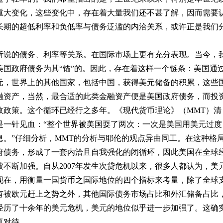
重大变化，这些变化中，存在着大量我们还不甚了解，因而需要
长期的超低利率和负低率与债务泛滥的内洽关系，或许正是我们
说的债务、利率等关系。在国际市场上更有充分表现。当今，
国政府债务为其“锚”的。因此，存在着这样一个链条：美国通
元，世界上的其他国家，包括中国，获得美元储备的积累，这些
融资产，当然，最合适的此类金融资产便是美国政府债务，而投
政政策。这个循环已经行之多年。《现代货币理论》（MMT）清
是一针见血：“整个世界被美国耍了两次：一次是美国用美元过度
。”仔细分析，MMT的分析与耶伦的观点异曲同工。在这种格
府债务，形成了一套内洽且自我强化的闭循环，因此美国在全球
不断加强。自从2007年发生次贷危机以来，很多人都认为，美
现在，用衡量一国货币之国际地位的四个指标来考量，除了全球
有被欧元赶上之势之外，其他国际债务市场占比和外汇储备占比
经历了十余年的美元危机，美元的地位似乎进一步加强了。这确
真对待。