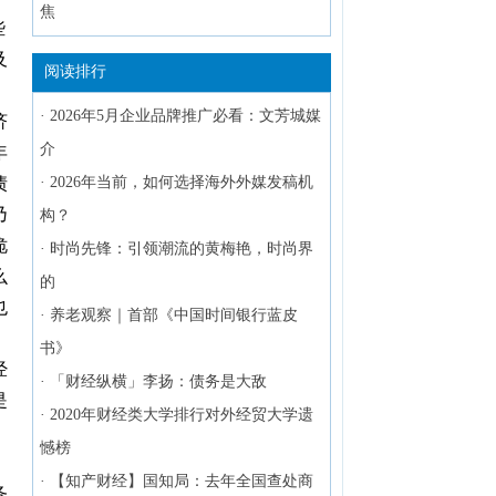
焦
些
及
阅读排行
·
2026年5月企业品牌推广必看：文芳城媒
济
介
年
债
·
2026年当前，如何选择海外外媒发稿机
乃
构？
诡
·
时尚先锋：引领潮流的黄梅艳，时尚界
么
的
也
·
养老观察｜首部《中国时间银行蓝皮
，
书》
经
·
「财经纵横」李扬：债务是大敌
是
·
2020年财经类大学排行对外经贸大学遗
憾榜
。
·
【知产财经】国知局：去年全国查处商
务