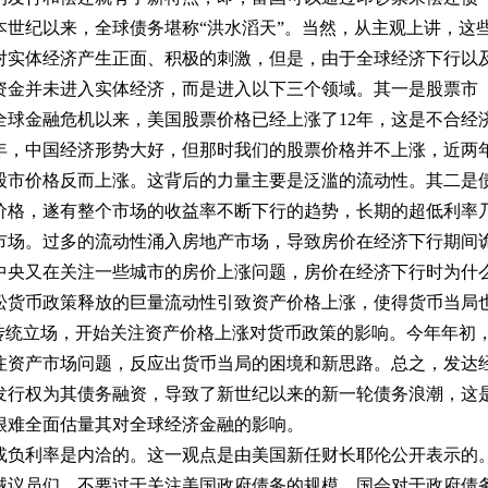
世纪以来，全球债务堪称“洪水滔天”。当然，从主观上讲，这
对实体经济产生正面、积极的刺激，但是，由于全球经济下行以
资金并未进入实体经济，而是进入以下三个领域。其一是股票市
年全球金融危机以来，美国股票价格已经上涨了12年，这是不合经
年，中国经济形势大好，但那时我们的股票价格并不上涨，近两
股市价格反而上涨。这背后的力量主要是泛滥的流动性。其二是
价格，遂有整个市场的收益率不断下行的趋势，长期的超低利率
市场。过多的流动性涌入房地产市场，导致房价在经济下行期间
中央又在关注一些城市的房价上涨问题，房价在经济下行时为什
松货币政策释放的巨量流动性引致资产价格上涨，使得货币当局
传统立场，开始关注资产价格上涨对货币政策的影响。今年年初
注资产市场问题，反应出货币当局的困境和新思路。总之，发达
发行权为其债务融资，导致了新世纪以来的新一轮债务浪潮，这
很难全面估量其对全球经济金融的影响。
负利率是内洽的。这一观点是由美国新任财长耶伦公开表示的
诫议员们，不要过于关注美国政府债务的规模，国会对于政府债