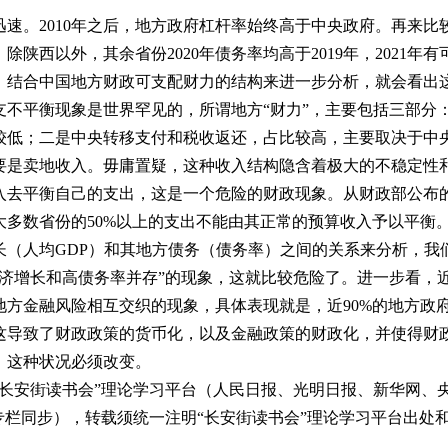
。2010年之后，地方政府杠杆率始终高于中央政府。再来比
，除陕西以外，其余省份2020年债务率均高于2019年，2021年有
。结合中国地方财政可支配财力的结构来进一步分析，就会看出
不平衡现象是世界罕见的，所谓地方“财力”，主要包括三部分
较低；二是中央转移支付和税收返还，占比较高，主要取决于中
要是卖地收入。毋庸置疑，这种收入结构隐含着极大的不稳定性
入去平衡自己的支出，这是一个危险的财政现象。从财政部公布
绝大多数省份的50%以上的支出不能由其正常的预算收入予以平衡
长（人均GDP）和其地方债务（债务率）之间的关系来分析，我
济增长和高债务率并存”的现象，这就比较危险了。进一步看，
方金融风险相互交织的现象，具体表现就是，近90%的地方政
这导致了财政政策的货币化，以及金融政策的财政化，并使得财
，这种状况必须改变。
安街读书会”理论学习平台（人民日报、光明日报、新华网、
专栏同步），转载须统一注明“长安街读书会”理论学习平台出处