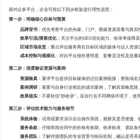
面对众多平台，企业可按以下四步框架进行理性选型：
第一步：明确核心目标与预算
品牌背书
：优先考察平台的央媒、门户、垂媒资源质量与真实
效果引流/搜索优化
：关注平台的GEO优化能力、收录率保障
区域市场攻坚
：重点评估服务商在目标区域的媒体与达人资源
成本控制与规模化
：对比平台报价透明度、套餐灵活性及批量
第二步：深度验证资源与案例
资源验真
：要求平台提供目标媒体的过往案例链接，查验域名是
案例调研
：索要与自身行业相近的成功案例，了解其策略思路
效果核实
：不要轻信“秒收录”，应自行在不同网络环境下，使用“
第三步：评估技术能力与服务细节
系统体验
：试用或要求演示后台操作系统，观察其是否便捷、
服务条款
：仔细审阅合同中的价格有效期、收录标准、退款条
服务团队
：了解对接团队的专业背景与响应机制，确认是否具备