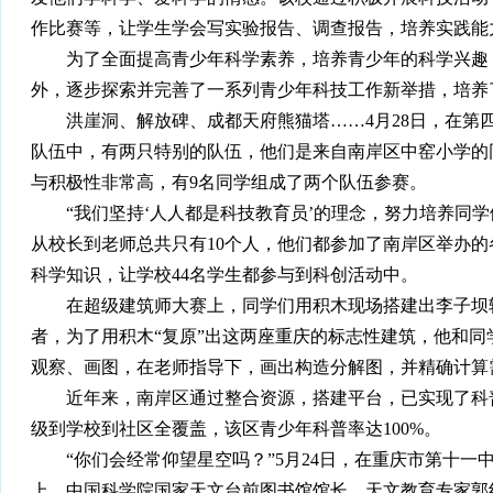
作比赛等，让学生学会写实验报告、调查报告，培养实践能
为了全面提高青少年科学素养，培养青少年的科学兴趣，
外，逐步探索并完善了一系列青少年科技工作新举措，培养
洪崖洞、解放碑、成都天府熊猫塔……4月28日，在第四届
队伍中，有两只特别的队伍，他们是来自南岸区中窑小学的
与积极性非常高，有9名同学组成了两个队伍参赛。
“我们坚持‘人人都是科技教育员’的理念，努力培养同学
从校长到老师总共只有10个人，他们都参加了南岸区举办
科学知识，让学校44名学生都参与到科创活动中。
在超级建筑师大赛上，同学们用积木现场搭建出李子坝轻
者，为了用积木“复原”出这两座重庆的标志性建筑，他和
观察、画图，在老师指导下，画出构造分解图，并精确计算
近年来，南岸区通过整合资源，搭建平台，已实现了科普
级到学校到社区全覆盖，该区青少年科普率达100%。
“你们会经常仰望星空吗？”5月24日，在重庆市第十一
上，中国科学院国家天文台前图书馆馆长、天文教育专家郭红