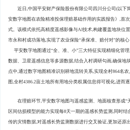
近日,中国平安财产保险股份有限公司四川分公司(以下简
安数字地图在农险精准投保理赔基础作用的实践报告》,首次
式。该模式依托高精度遥感影像与AI技术,构建覆盖地块位
市永和村成功落地,实现了农业保险“承保准、赔付对”的核
平安数字地图通过“全、准、小”三大特征实现精细化管理,
数据、卫星遥感信息等多源数据,结合入村调研勾画,确保地块
点中,通过数字地图精准识别耕地流转关系,实现全村864名农户1
图,全村4386.2亩土地所有用地分类权属信息得可视化,进
在理赔环节,平安数字地图与遥感监测、地面核查形成“天
区间估损模型的能力实现每8天一期的遥感长势监测,同时结合
传的灾情数据,对遥感长势监测数据进行交叉验证,更加还原