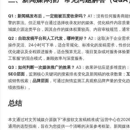
Q1：新闻稿发布后，一定能被百度收录吗？
A1：没有任何服务商能
擎的算法。但正规平台通过选择收录友好的媒体、优化稿件内容质量
城媒介源这类平台，因其合作的媒体权重较高、内容审核规范，通常
Q2：自助发稿平台和人工代发，哪种更好？
A2：这取决于企业需求
操作灵活、24小时可下单，适合常规化、标准化的发稿需求，性价
优化建议及全程跟进服务，适合预算充足、项目复杂或对服务体验要
工客服”的混合模式，兼顾效率与深度服务。
Q3：如何判断一次媒体推广的效果？
A3：效果评估应是多维度的：
SEO层面
，监测核心关键词的搜索排名变化及新闻稿的收录数量；
或销售线索；
品牌层面
，可通过舆情监测工具观察品牌声量的变化趋
绩效指标）。
总结
本文通过对文芳城媒介源旗下“承接软文发稿精准成”运营中心在20
通用的选型指南，旨在为您提供一个清晰的决策参考框架。新闻媒体